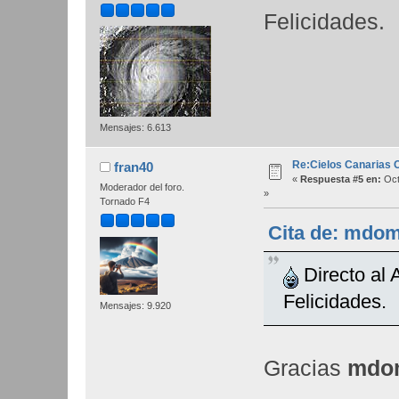
Felicidades.
Mensajes: 6.613
Re:Cielos Canarias 
fran40
«
Respuesta #5 en:
Oct
Moderador del foro.
»
Tornado F4
Cita de: mdom
Directo al 
Felicidades.
Mensajes: 9.920
Gracias
mdo