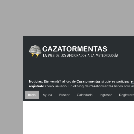
Noticias:
Bienvenid@ al foro de
Cazatormentas
si quieres participar
en
regístrate como usuario
. En el
blog de Cazatormentas
tienes noticia
actualizadas diariamente
Inicio
Ayuda
Buscar
Calendario
Ingresar
Registrar