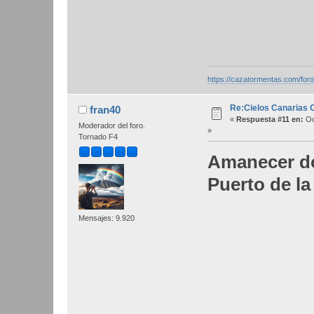
https://cazatormentas.com/for
Re:Cielos Canarias 
fran40
«
Respuesta #11 en:
Oc
Moderador del foro.
»
Tornado F4
Amanecer do
Puerto de la
Mensajes: 9.920