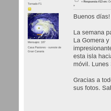
«
Respuesta #13 en:
Oc
Tornado F1
»
Buenos días
La semana pas
La Gomera y 
Mensajes: 187
impresionant
Casa Pastores - sureste de
Gran Canaria
esta isla haci
móvil. Lunes 
Gracias a to
sus fotos. S