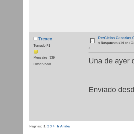
Re:Cielos Canarias 
Trexec
«
Respuesta #14 en:
Oc
Tornado F1
»
Mensajes: 339
Una de ayer 
Observador.
Enviado desd
Páginas: [
1
]
2
3
4
Ir Arriba