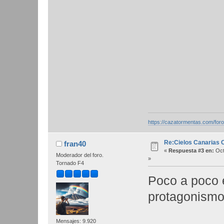
https://cazatormentas.com/for
Re:Cielos Canarias 
fran40
«
Respuesta #3 en:
Oct
Moderador del foro.
»
Tornado F4
Poco a poco e
protagonismo 
Mensajes: 9.920