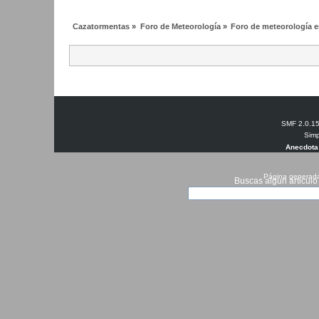
Cazatormentas
»
Foro de Meteorología
»
Foro de meteorología en
SMF 2.0.1
Simp
Anecdota
Página generada
Buscas algun articulo