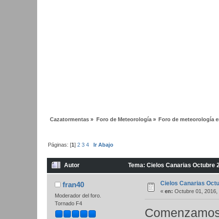
Cazatormentas
»
Foro de Meteorología
»
Foro de meteorología en
Páginas: [
1
]
2
3
4
Ir Abajo
Autor
Tema: Cielos Canarias Octubre 
Cielos Canarias Oct
fran40
«
en:
Octubre 01, 2016,
Moderador del foro.
Tornado F4
Comenzamos 