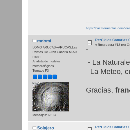
https://cazatormentas.com/for
Re:Cielos Canarias 
mdomi
«
Respuesta #12 en:
Oc
LOMO ARUCAS--ARUCAS.Las
»
Palmas De Gran Canaria.A 650
msnm
- La Naturalez
Analista de modelos
meteorológicos
- La Meteo, c
Tornado F3
Gracias,
fra
Mensajes: 6.613
Re:Cielos Canarias 
Solajero