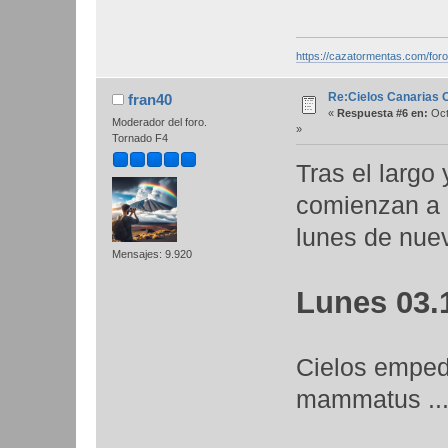
https://cazatormentas.com/for
Re:Cielos Canarias 
fran40
«
Respuesta #6 en:
Oct
Moderador del foro.
»
Tornado F4
Tras el largo 
comienzan a 
lunes de nue
Mensajes: 9.920
Lunes 03.1
Cielos empedr
mammatus ..