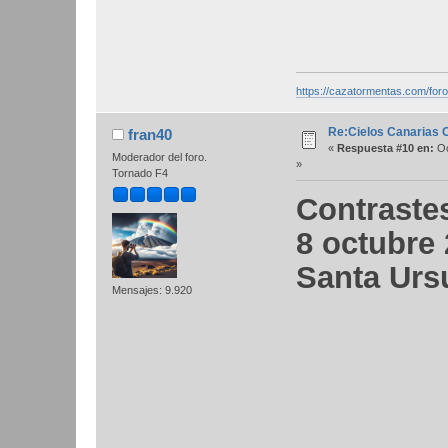
https://cazatormentas.com/for
Re:Cielos Canarias 
fran40
«
Respuesta #10 en:
Oc
Moderador del foro.
»
Tornado F4
Contrastes
8 octubre
Santa Urs
Mensajes: 9.920