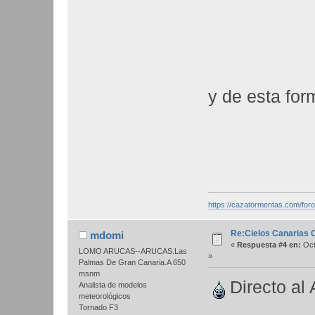
y de esta fo
https://cazatormentas.com/for
Re:Cielos Canarias 
mdomi
«
Respuesta #4 en:
Oct
LOMO ARUCAS--ARUCAS.Las
»
Palmas De Gran Canaria.A 650
msnm
Directo al 
Analista de modelos
meteorológicos
Tornado F3