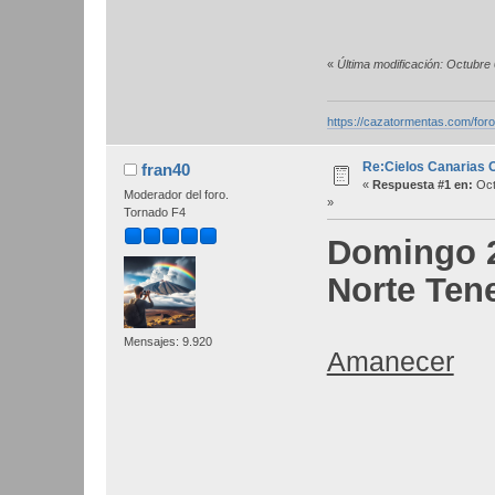
«
Última modificación: Octubre
https://cazatormentas.com/for
Re:Cielos Canarias 
fran40
«
Respuesta #1 en:
Oct
Moderador del foro.
»
Tornado F4
Domingo 2
Norte Tene
Mensajes: 9.920
Amanecer