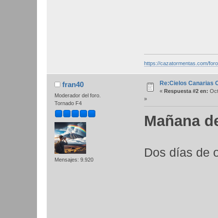
https://cazatormentas.com/for
Re:Cielos Canarias 
fran40
«
Respuesta #2 en:
Oct
Moderador del foro.
»
Tornado F4
Mañana de
Dos días de
Mensajes: 9.920