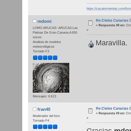
https://cazatormentas.com/for
Re:Cielos Canarias 
mdomi
«
Respuesta #8 en:
Oct
LOMO ARUCAS--ARUCAS.Las
»
Palmas De Gran Canaria.A 650
msnm
Maravilla.
Analista de modelos
meteorológicos
Tornado F3
Mensajes: 6.613
Re:Cielos Canarias 
fran40
«
Respuesta #9 en:
Oct
Moderador del foro.
»
Tornado F4
Gracias
mdo