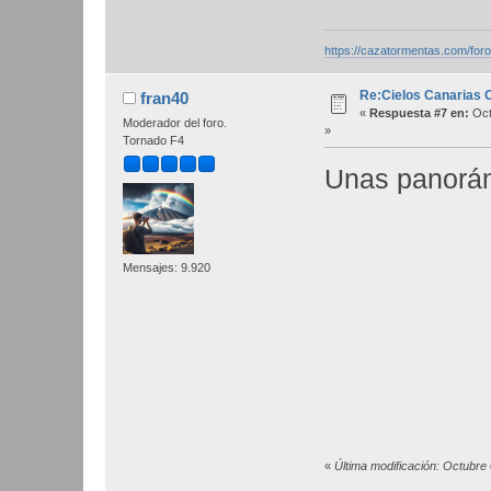
https://cazatormentas.com/for
Re:Cielos Canarias 
fran40
«
Respuesta #7 en:
Oct
Moderador del foro.
»
Tornado F4
Unas panorám
Mensajes: 9.920
«
Última modificación: Octubre