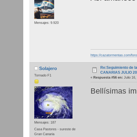
Mensajes: 9.920
https://cazatormentas.com/for
Re:Seguimiento de la
Solajero
CANARIAS JULIO 20
Tornado F1
«
Respuesta #56 en:
Julio 16,
Bellísimas im
Mensajes: 187
Casa Pastores - sureste de
Gran Canaria