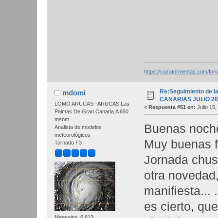
https://cazatormentas.com/for
Re:Seguimiento de la
mdomi
CANARIAS JULIO 20
LOMO ARUCAS--ARUCAS.Las
«
Respuesta #51 en:
Julio 15,
Palmas De Gran Canaria.A 650
msnm
Buenas noc
Analista de modelos
meteorológicos
Muy buenas f
Tornado F3
Jornada chus
otra novedad,
manifiesta... 
es cierto, qu
Mensajes: 6.613