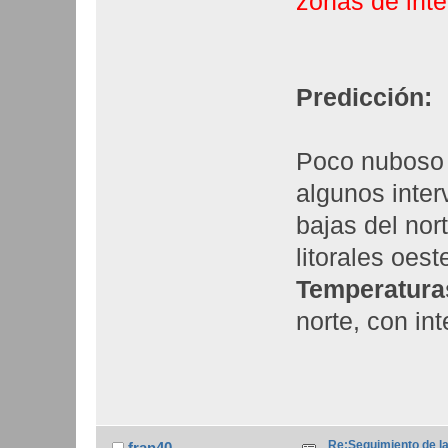
zonas de inter
Predicción:
Poco nuboso 
algunos inter
bajas del nor
litorales oes
Temperatura
norte, con int
Re:Seguimiento de la
fran40