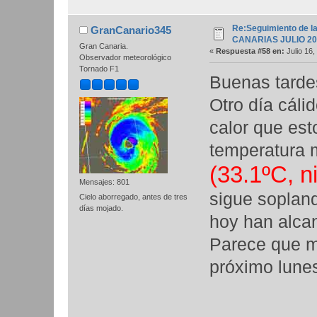
Re:Seguimiento de la
GranCanario345
CANARIAS JULIO 20
Gran Canaria.
«
Respuesta #58 en:
Julio 16,
Observador meteorológico
Tornado F1
Buenas tarde
Otro día cáli
calor que est
temperatura m
(33.1ºC, n
Mensajes: 801
sigue soplan
Cielo aborregado, antes de tres
días mojado.
hoy han alca
Parece que m
próximo lune