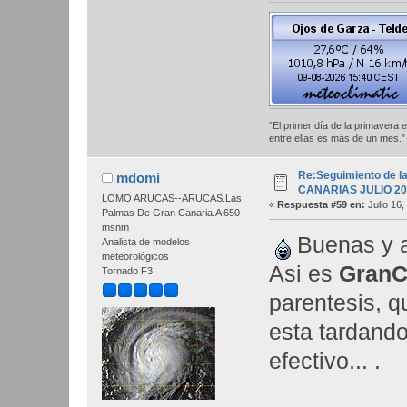
“El primer día de la primavera 
entre ellas es más de u
Re:Seguimiento de la
mdomi
CANARIAS JULIO 20
LOMO ARUCAS--ARUCAS.Las
«
Respuesta #59 en:
Julio 16,
Palmas De Gran Canaria.A 650
msnm
Buenas y a
Analista de modelos
meteorológicos
Asi es
GranC
Tornado F3
parentesis, q
esta tardand
efectivo... .