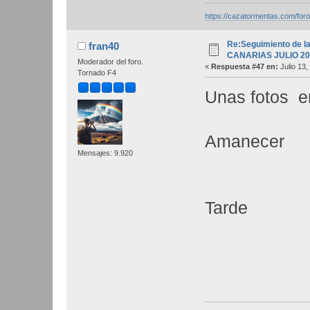
https://cazatormentas.com/for
Re:Seguimiento de la
fran40
CANARIAS JULIO 20
Moderador del foro.
«
Respuesta #47 en:
Julio 13,
Tornado F4
Unas fotos en
Amanecer
Mensajes: 9.920
Tarde