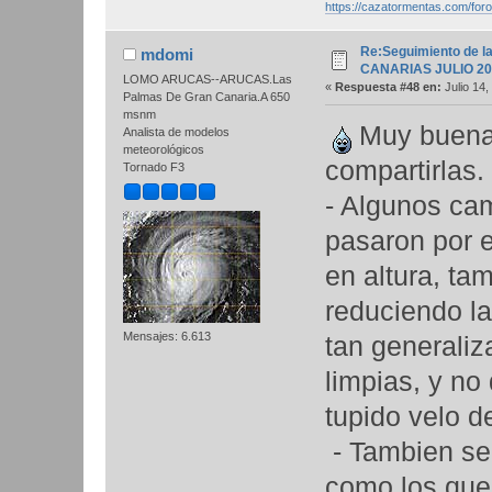
https://cazatormentas.com/for
Re:Seguimiento de la
mdomi
CANARIAS JULIO 20
LOMO ARUCAS--ARUCAS.Las
«
Respuesta #48 en:
Julio 14,
Palmas De Gran Canaria.A 650
msnm
Muy buenas
Analista de modelos
meteorológicos
compartirlas.
Tornado F3
- Algunos cam
pasaron por e
en altura, ta
reduciendo la
Mensajes: 6.613
tan generaliz
limpias, y no
tupido velo 
- Tambien se
como los que 