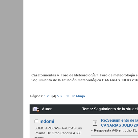
Cazatormentas
»
Foro de Meteorología
»
Foro de meteorología en
Seguimiento de la situación meteorológica CANARIAS JULIO 201
Páginas:
1
2
3
[
4
]
5
6
...
11
Ir Abajo
Autor
Tema: Seguimiento de la situa
Re:Seguimiento de la
mdomi
CANARIAS JULIO 20
LOMO ARUCAS--ARUCAS.Las
«
Respuesta #45 en:
Julio 13,
Palmas De Gran Canaria.A 650