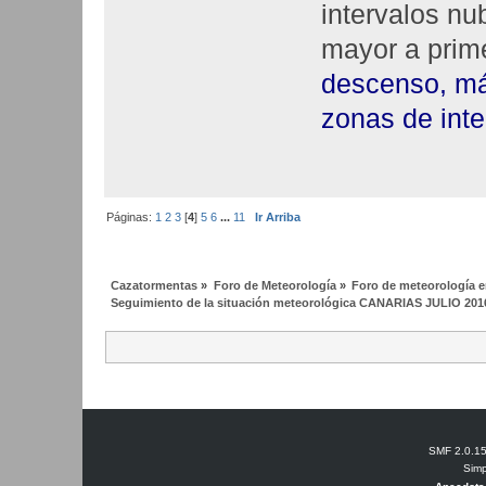
intervalos nu
mayor a prim
descenso, má
zonas de inter
Páginas:
1
2
3
[
4
]
5
6
...
11
Ir Arriba
Cazatormentas
»
Foro de Meteorología
»
Foro de meteorología en
Seguimiento de la situación meteorológica CANARIAS JULIO 201
SMF 2.0.1
Simp