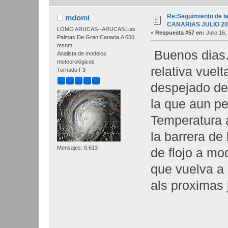
Re:Seguimiento de la
mdomi
CANARIAS JULIO 20
LOMO ARUCAS--ARUCAS.Las
«
Respuesta #57 en:
Julio 16,
Palmas De Gran Canaria.A 650
msnm
Buenos dias.
Analista de modelos
meteorológicos
relativa vuel
Tornado F3
despejado de
la que aun per
Temperatura 
la barrera de
Mensajes: 6.613
de flojo a mo
que vuelva a 
als proximas j