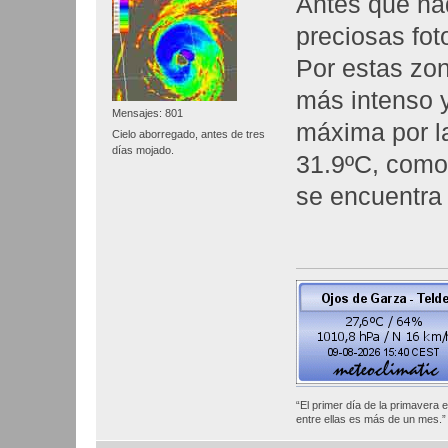
Antes que na
preciosas fot
Por estas zo
más intenso y
Mensajes: 801
máxima por l
Cielo aborregado, antes de tres
días mojado.
31.9ºC, como 
se encuentra 
“El primer día de la primavera 
entre ellas es más de u