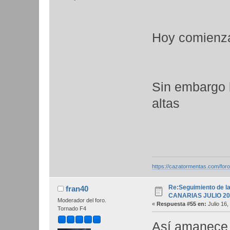
Hoy comienza
Sin embargo 
altas
https://cazatormentas.com/for
Re:Seguimiento de la
fran40
CANARIAS JULIO 20
Moderador del foro.
«
Respuesta #55 en:
Julio 16,
Tornado F4
Así amanece 