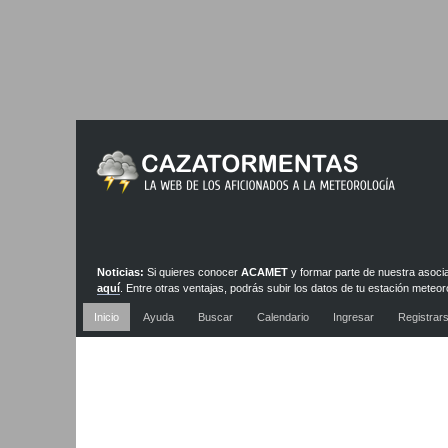
Noticias:
Si quieres conocer
ACAMET
y formar parte de nuestra asoci
aquí
. Entre otras ventajas, podrás subir los datos de tu estación meteor
nuestra red de estaciones y webcams
Inicio
Ayuda
Buscar
Calendario
Ingresar
Registrar