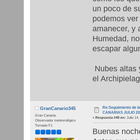
un poco de sue
podemos ver 
amanecer, y a
Humedad, no 
escapar algun
Nubes altas 
el Archipiel
Re:Seguimiento de la
GranCanario345
CANARIAS JULIO 20
Gran Canaria.
«
Respuesta #49 en:
Julio 14,
Observador meteorológico
Tornado F1
Buenas noch