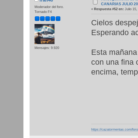
CANARIAS JULIO 20
Moderador del foro.
«
Respuesta #52 en:
Julio 15,
Tornado F4
Cielos despej
Esperando ac
Mensajes: 9.920
Esta mañana 
con una fina
encima, tempe
https://cazatormentas.com/for