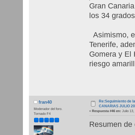
Gran Canaria
los 34 grados
Asimismo, en
Tenerife, ade
Gomera y El H
riesgo amaril
Re:Seguimiento de la
fran40
CANARIAS JULIO 20
Moderador del foro.
«
Respuesta #46 en:
Julio 13,
Tornado F4
Resumen de d