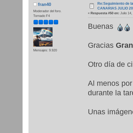
Re:Seguimiento de la
fran40
CANARIAS JULIO 20
Moderador del foro.
«
Respuesta #50 en:
Julio 14,
Tornado F4
Buenas
Gracias
Gran
Mensajes: 9.920
Otro día de c
Al menos por
durante la ta
Unas imágen