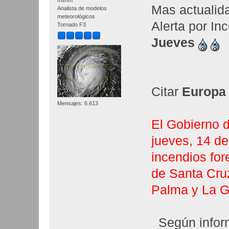
msnm
Mas actualidad
Analista de modelos
meteorológicos
Alerta por Inc
Tornado F3
Jueves
Citar
Europa
Mensajes: 6.613
El Gobierno 
jueves, 14 de 
incendios fore
de Santa Cruz
Palma y La G
Según informa