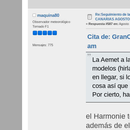
Re:Seguimiento de la
maquina80
CANARIAS AGOSTO 
Observador meteorológico
«
Respuesta #587 en:
Agosto 
Tornado F1
Cita de: Gran
am
Mensajes: 775
La Aemet a la
modelos (hirl
en llegar, si
cosa así que u
Por cierto, h
el Harmonie t
además de el