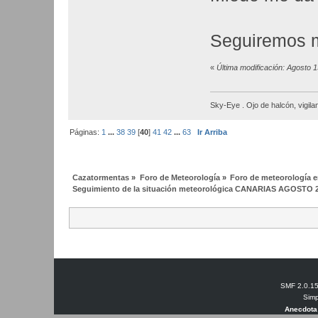
Seguiremos m
«
Última modificación: Agosto 
Sky-Eye . Ojo de halcón, vigila
Páginas:
1
...
38
39
[
40
]
41
42
...
63
Ir Arriba
Cazatormentas
»
Foro de Meteorología
»
Foro de meteorología en
Seguimiento de la situación meteorológica CANARIAS AGOSTO 
SMF 2.0.1
Simp
Anecdota