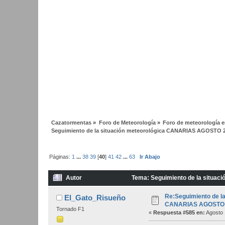
Cazatormentas
»
Foro de Meteorología
»
Foro de meteorología en
Seguimiento de la situación meteorológica CANARIAS AGOSTO 
Páginas:
1
...
38
39
[
40
]
41
42
...
63
Ir Abajo
Autor
Tema: Seguimiento de la situa
Re:Seguimiento de la
El_Gato_Risueño
CANARIAS AGOSTO 
Tornado F1
«
Respuesta #585 en:
Agosto 