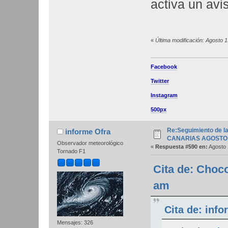
activa un avi
«
Última modificación: Agosto 
Facebook
Twitter
Instagram
500px
Re:Seguimiento de la
informe Ofra
CANARIAS AGOSTO 
Observador meteorológico
«
Respuesta #590 en:
Agosto 
Tornado F1
Cita de: Choc
am
Cita de: inf
Mensajes: 326