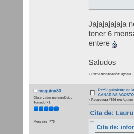
Jajajajajaja 
tener 6 mensa
entere
Saludos
«
Última modificación: Agosto
Re:Seguimiento de la
maquina80
CANARIAS AGOSTO 
Observador meteorológico
«
Respuesta #596 en:
Agosto 
Tornado F1
Cita de: Lauru
Mensajes: 775
Cita de: inf