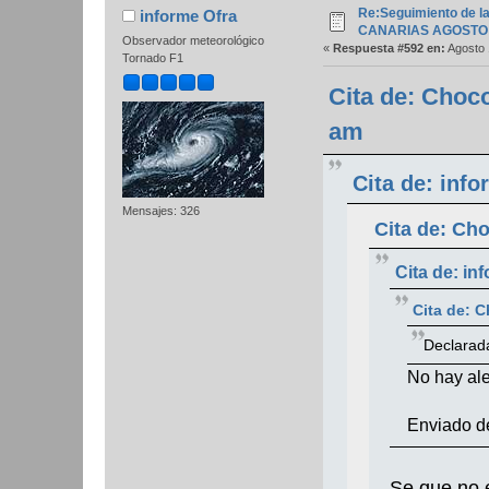
Re:Seguimiento de la
informe Ofra
CANARIAS AGOSTO 
Observador meteorológico
«
Respuesta #592 en:
Agosto 
Tornado F1
Cita de: Choc
am
Cita de: inf
Mensajes: 326
Cita de: Ch
Cita de: in
Cita de: 
Declarad
No hay ale
Enviado d
Se que no