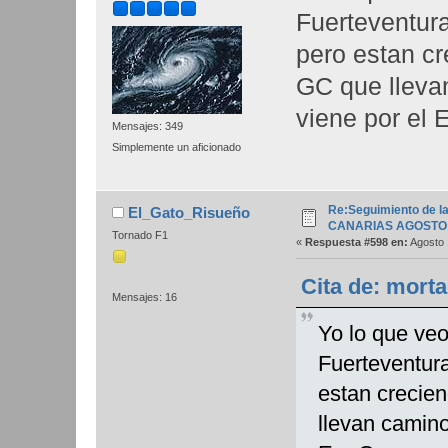
Fuerteventura
pero estan cr
GC que lleva
viene por el
Mensajes: 349
Simplemente un aficionado
Re:Seguimiento de la
El_Gato_Risueño
CANARIAS AGOSTO 
Tornado F1
«
Respuesta #598 en:
Agosto 
Cita de: mort
Mensajes: 16
Yo lo que veo
Fuerteventura
estan crecie
llevan camino