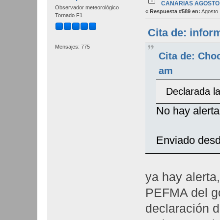
CANARIAS AGOSTO 
Observador meteorológico
«
Respuesta #589 en:
Agosto 
Tornado F1
Cita de: infor
Mensajes: 775
Cita de: Cho
am
Declarada l
No hay alerta
Enviado desd
ya hay alerta
PEFMA del go
declaración 