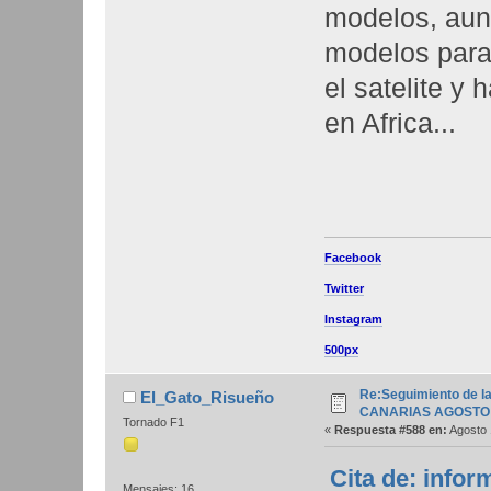
modelos, aun
modelos para 
el satelite y
en Africa...
Facebook
Twitter
Instagram
500px
Re:Seguimiento de la
El_Gato_Risueño
CANARIAS AGOSTO 
Tornado F1
«
Respuesta #588 en:
Agosto 
Cita de: infor
Mensajes: 16