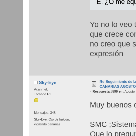
E. ¿O me eq
Yo no lo veo 
que crece com
no creo que 
expresión
Re:Seguimiento de la
Sky-Eye
CANARIAS AGOSTO 
Acanmet.
«
Respuesta #599 en:
Agosto 
Tornado F1
Muy buenos
Mensajes: 348
Sky-Eye. Ojo de halcón,
SMC ;Sistema
vigilando canarias.
Que lo pregu