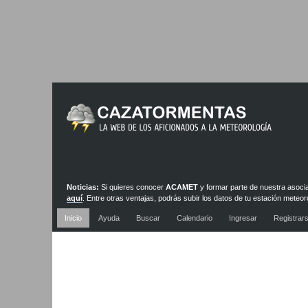
Noticias:
Si quieres conocer
ACAMET
y formar parte de nuestra asoci
aquí
. Entre otras ventajas, podrás subir los datos de tu estación meteor
nuestra red de estaciones y webcams
Inicio
Ayuda
Buscar
Calendario
Ingresar
Registrar