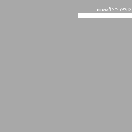
Página generada
Buscas algun articulo