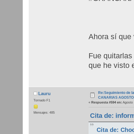
Ahora sí que
Fue quitarlas
que he visto 
Re:Seguimiento de la
Lauru
CANARIAS AGOSTO 
Tornado F1
«
Respuesta #594 en:
Agosto 
Mensajes: 485
Cita de: infor
Cita de: Cho