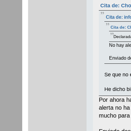
Cita de: Ch
Cita de: in
Cita de: 
Declarad
No hay ale
Enviado d
Se que no
He dicho 
Por ahora ha
alerta no h
mucho para 