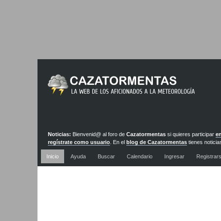
Noticias:
Bienvenid@ al foro de
Cazatormentas
si quieres participar
en
regístrate como usuario
. En el
blog de Cazatormentas
tienes noticia
actualizadas diariamente
Inicio
Ayuda
Buscar
Calendario
Ingresar
Registrar