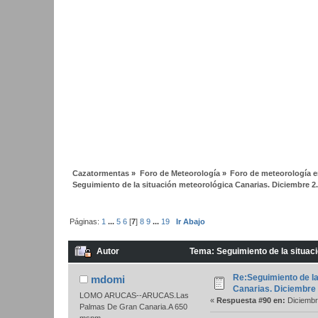
Cazatormentas
»
Foro de Meteorología
»
Foro de meteorología en
Seguimiento de la situación meteorológica Canarias. Diciembre 2
Páginas:
1
...
5
6
[
7
]
8
9
...
19
Ir Abajo
Autor
Tema: Seguimiento de la situac
Re:Seguimiento de la
mdomi
Canarias. Diciembre
LOMO ARUCAS--ARUCAS.Las
«
Respuesta #90 en:
Diciembr
Palmas De Gran Canaria.A 650