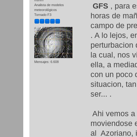
msnm
GFS
, para 
Analista de modelos
meteorológicos
horas de mañ
Tornado F3
campo de prec
. A lo lejos, 
perturbacion 
la cual, nos v
Mensajes: 6.608
ella, a medi
con un poco d
situacion, ta
ser... .
Ahi vemos a l
moviendose e
al Azoriano, 