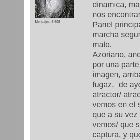
dinamica, mas
nos encontram
Mensajes: 6.608
Panel princip
marcha segun 
malo.
Azoriano, anc
por una parte.
imagen, arriba
fugaz.- de ay
atractor/ atra
vemos en el su
que a su vez 
vemos/ que se
captura, y qu