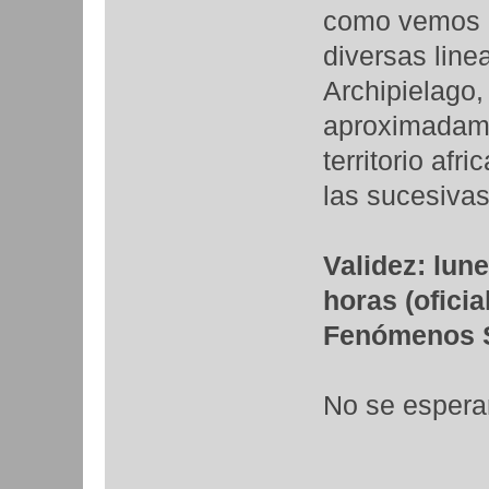
como vemos e
diversas line
Archipielago,
aproximadame
territorio afr
las sucesiva
Validez: lun
horas (oficial
Fenómenos Si
No se espera