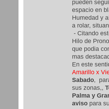
pueden segui
espacio en b
Humedad y alg
a rolar, situ
- Citando est
Hilo de Prono
que podia con
mas destacado
En este sent
Amarillo x Vi
Sabado
, pa
sus zonas,,
T
Palma y Gra
aviso
para s