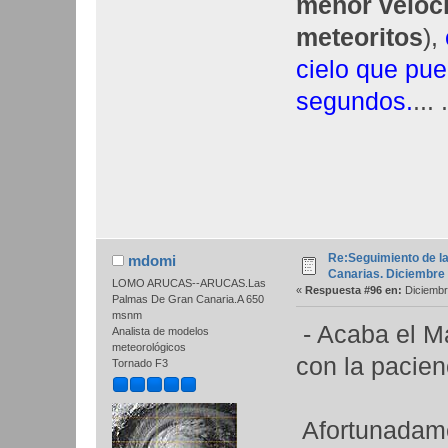
menor veloci
meteoritos
),
cielo que pue
segundos.
... .
Re:Seguimiento de la
mdomi
Canarias. Diciembre
LOMO ARUCAS--ARUCAS.Las
«
Respuesta #96 en:
Diciembr
Palmas De Gran Canaria.A 650
msnm
- Acaba el Ma
Analista de modelos
meteorológicos
con la pacie
Tornado F3
Afortunadame