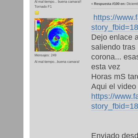
Al mal tiempo... buena camara!!
«
Respuesta #100 en:
Diciemb
Tornado F1
https://www
story_fbid=
Dejo enlace a
saliendo tras
corona... es
Mensajes: 249
Al mal tiempo...buena camara!
esta vez
Horas mS tard
Aqui el video
https://www.
story_fbid=
Enviado desd