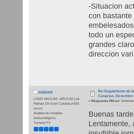
-Situacion ac
con bastante
embelesados p
todo un espec
grandes claros
direccion varia
Re:Seguimiento de la
mdomi
Canarias. Diciembre
LOMO ARUCAS--ARUCAS.Las
«
Respuesta #94 en:
Diciembr
Palmas De Gran Canaria.A 650
msnm
Buenas tarde
Analista de modelos
meteorológicos
Lentamente, a
Tornado F3
insufrible jo