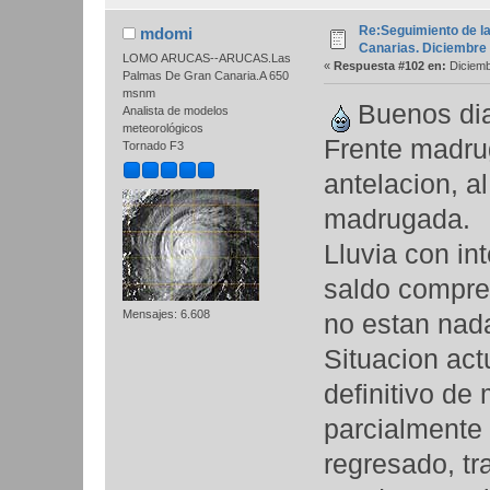
Re:Seguimiento de la
mdomi
Canarias. Diciembre
LOMO ARUCAS--ARUCAS.Las
«
Respuesta #102 en:
Diciemb
Palmas De Gran Canaria.A 650
msnm
Buenos di
Analista de modelos
meteorológicos
Frente madru
Tornado F3
antelacion, al
madrugada.
Lluvia con in
saldo compren
Mensajes: 6.608
no estan na
Situacion act
definitivo de
parcialmente 
regresado, tr