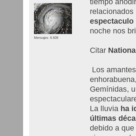
tiempo anodin
relacionados 
espectaculo
noche nos br
Mensajes: 6.608
Citar
Nationa
Los amantes d
enhorabuena,
Gemínidas, un
espectacular
La lluvia
ha i
últimas déc
debido a que