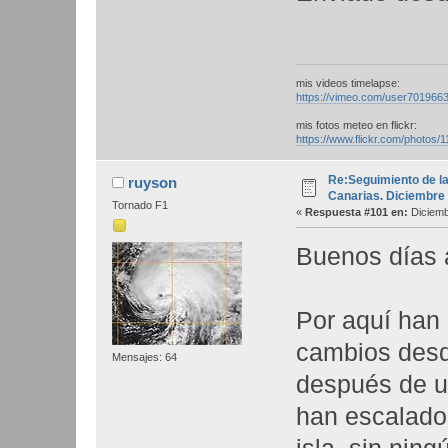
mis videos timelapse:
https://vimeo.com/user7019663
mis fotos meteo en flickr:
https://www.flickr.com/photos
Re:Seguimiento de la
ruyson
Canarias. Diciembre
Tornado F1
«
Respuesta #101 en:
Diciemb
Buenos días a
Por aquí han
cambios desd
Mensajes: 64
después de u
han escalado 