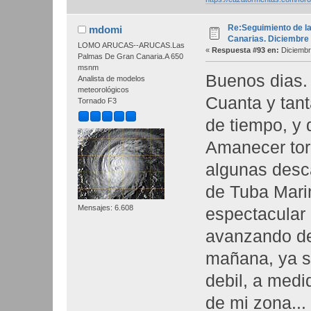
Re:Seguimiento de la
mdomi
Canarias. Diciembre
LOMO ARUCAS--ARUCAS.Las
«
Respuesta #93 en:
Diciembr
Palmas De Gran Canaria.A 650
msnm
Buenos dias.
Analista de modelos
meteorológicos
Cuanta y tant
Tornado F3
de tiempo, y d
Amanecer tor
algunas desc
de Tuba Mar
Mensajes: 6.608
espectacular c
avanzando de 
mañana, ya si
debil, a medi
de mi zona... 