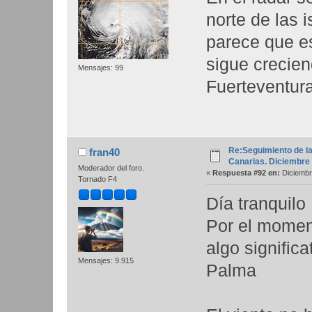
norte de las i
parece que e
sigue crecien
Mensajes: 99
Fuerteventura
Re:Seguimiento de la
fran40
Canarias. Diciembre
Moderador del foro.
«
Respuesta #92 en:
Diciembr
Tornado F4
Día tranquilo
Por el moment
algo significa
Mensajes: 9.915
Palma