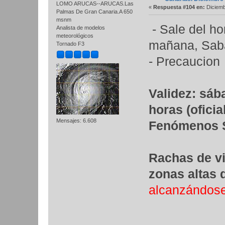
LOMO ARUCAS--ARUCAS.Las
«
Respuesta #104 en:
Diciemb
Palmas De Gran Canaria.A 650
msnm
- Sale del ho
Analista de modelos
meteorológicos
mañana, Sab
Tornado F3
- Precaucio
Validez: sáb
horas (oficial
Mensajes: 6.608
Fenómenos Si
Rachas de vi
zonas altas d
alcanzándose