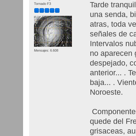
Tarde tranqui
Tornado F3
una senda, bi
atras, toda v
señales de c
Intervalos n
Mensajes: 6.608
no aparecen g
despejado, co
anterior... . 
baja... . Vie
Noroeste.
Componente, 
quede del Fr
grisaceas, au