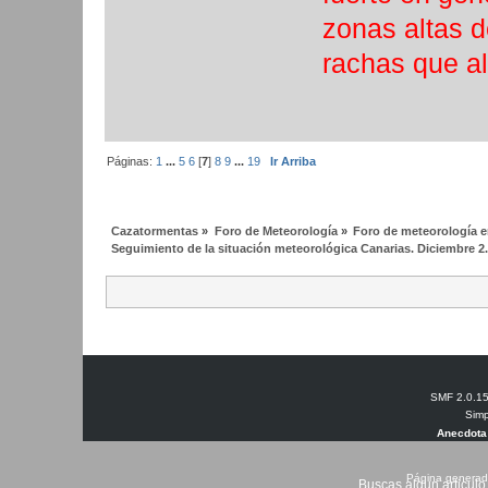
zonas altas d
rachas que a
Páginas:
1
...
5
6
[
7
]
8
9
...
19
Ir Arriba
Cazatormentas
»
Foro de Meteorología
»
Foro de meteorología en
Seguimiento de la situación meteorológica Canarias. Diciembre 2
SMF 2.0.1
Simp
Anecdota
Página generad
Buscas algun articulo