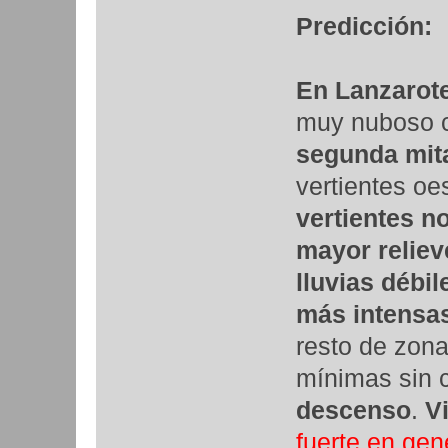
Predicción:
En Lanzarote
muy nuboso 
segunda mita
vertientes oe
vertientes no
mayor reliev
lluvias débil
más intensas
resto de zon
mínimas sin
descenso
.
V
fuerte en gen