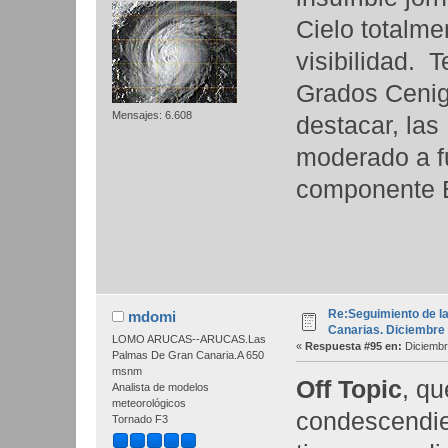
Cielo totalm
visibilidad. 
Grados Cenig
Mensajes: 6.608
destacar, las
moderado a fu
componente 
Re:Seguimiento de la
mdomi
Canarias. Diciembre
LOMO ARUCAS--ARUCAS.Las
«
Respuesta #95 en:
Diciembr
Palmas De Gran Canaria.A 650
msnm
Off Topic
, qu
Analista de modelos
meteorológicos
condescendie
Tornado F3