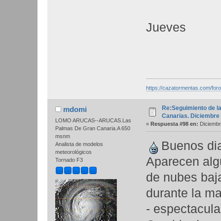
Jueves
https://cazatormentas.com/for
Re:Seguimiento de la
mdomi
Canarias. Diciembre
LOMO ARUCAS--ARUCAS.Las
«
Respuesta #98 en:
Diciembr
Palmas De Gran Canaria.A 650
msnm
Buenos di
Analista de modelos
meteorológicos
Aparecen algu
Tornado F3
de nubes baja
durante la m
- espectacula