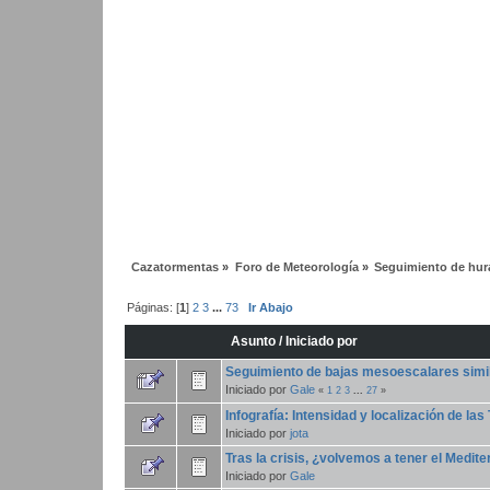
Cazatormentas
»
Foro de Meteorología
»
Seguimiento de hura
Páginas: [
1
]
2
3
...
73
Ir Abajo
Asunto
/
Iniciado por
Seguimiento de bajas mesoescalares simil
Iniciado por
Gale
«
1
2
3
...
27
»
Infografía: Intensidad y localización de l
Iniciado por
jota
Tras la crisis, ¿volvemos a tener el Medi
Iniciado por
Gale