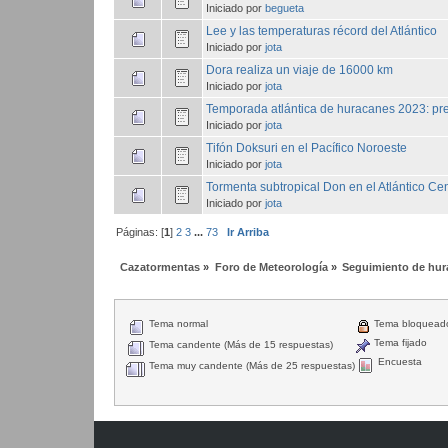
Iniciado por
begueta
Lee y las temperaturas récord del Atlántico
Iniciado por
jota
Dora realiza un viaje de 16000 km
Iniciado por
jota
Temporada atlántica de huracanes 2023: pr
Iniciado por
jota
Tifón Doksuri en el Pacífico Noroeste
Iniciado por
jota
Tormenta subtropical Don en el Atlántico Cen
Iniciado por
jota
Páginas: [
1
]
2
3
...
73
Ir Arriba
Cazatormentas
»
Foro de Meteorología
»
Seguimiento de hura
Tema normal
Tema bloquead
Tema fijado
Tema candente (Más de 15 respuestas)
Encuesta
Tema muy candente (Más de 25 respuestas)