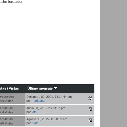
estro buscador
stas
/
Vistas
Último mensaje
espuestas
Diciembre 02, 2021, 18:14:44 pm
por
mariaana
079 Vistas
spuestas
Junio 30, 2016, 23:33:37 pm
por
jota
064 Vistas
spuestas
Agosto 09, 2015, 11:50:09 am
por
Gale
028 Vistas