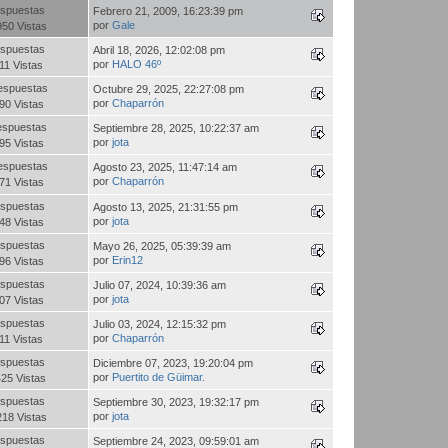
spuestas
Febrero 21, 2009, 16:23:39 pm
por
Gale
950 Vistas
spuestas
Abril 18, 2026, 12:02:08 pm
por
HALO 46º
11 Vistas
espuestas
Octubre 29, 2025, 22:27:08 pm
por
Chaparrón
90 Vistas
espuestas
Septiembre 28, 2025, 10:22:37 am
por
jota
95 Vistas
espuestas
Agosto 23, 2025, 11:47:14 am
por
Chaparrón
71 Vistas
spuestas
Agosto 13, 2025, 21:31:55 pm
por
jota
48 Vistas
spuestas
Mayo 26, 2025, 05:39:39 am
por
Erin12
96 Vistas
spuestas
Julio 07, 2024, 10:39:36 am
por
jota
07 Vistas
spuestas
Julio 03, 2024, 12:15:32 pm
por
Chaparrón
11 Vistas
spuestas
Diciembre 07, 2023, 19:20:04 pm
por
Puertito de Güimar.
425 Vistas
spuestas
Septiembre 30, 2023, 19:32:17 pm
por
jota
218 Vistas
spuestas
Septiembre 24, 2023, 09:59:01 am