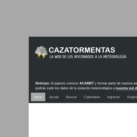
Noticias:
Si quieres conocer
ACAMET
y formar parte de nuestra a
podrás subir los datos de tu estación meteorológica a
nuestra red 
Inicio
Ayuda
Buscar
Calendario
Ingresar
Regist