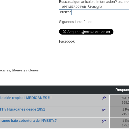
Buscas algun articulo o informacion? usa nu
Síguenos también en:
Facebook
canes, tifones y ciclones
Respue
 ciclón tropical, MEDICANES !!!
393 R
698.
as TT y Huracanes desde 1851
1 Re
215.
terraneo bajo cobertura de INVESTs?
1 Re
175.