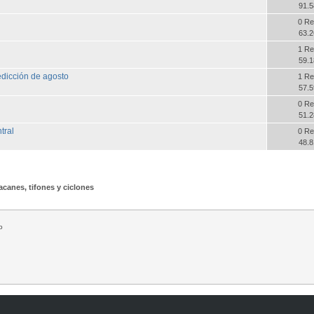
91.5
0 Re
63.2
1 Re
59.1
edicción de agosto
1 Re
57.5
0 Re
51.2
tral
0 Re
48.8
canes, tifones y ciclones
o