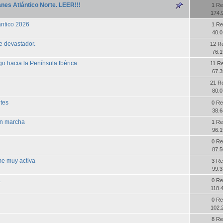
nes Atlántico Norte. LEER!!!
1 Re
174.
ántico 2026
1 Re
40.0
e devastador.
12 R
76.1
go hacia la Península Ibérica
11 R
67.3
21 R
80.0
tes
0 Re
38.6
en marcha
1 Re
96.1
0 Re
87.5
e muy activa
3 Re
99.3
.
0 Re
118.
0 Re
102.
8 Re