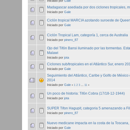
Iniciado por
Gale
Madagascar asediada por dos ciclones tropicales, 
Iniciado por
Gale
Ciclón tropical MARCIA azotando suroeste de Queen
Iniciado por
Gale
Ciclón Tropical Lam, categoría 1, cerca de Australia
Iniciado por
pinero_87
Ojo del Tifón Bansi iluminado por las tormentas. Es
Malawi
Iniciado por
jota
Ciclones sub/tropicales en el Atlántico Sur, enero 20
Iniciado por
Gale
Seguimiento del Atlántico, Caribe y Golfo de México
2014
Iniciado por
Gale
«
1
2
3
...
11
»
Un poco de historia: Tifón Cobra (17/18-12-1944)
Iniciado por
jota
SUPER Tifon Hagupit, categoria 5 amenazando a Fil
Iniciado por
pinero_87
Nuevo medicane impacta en la costa de la Toscana, I
Iniciado por
Gale