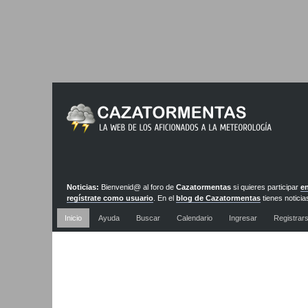
Noticias:
Bienvenid@ al foro de
Cazatormentas
si quieres participar
en
regístrate como usuario
. En el
blog de Cazatormentas
tienes noticia
actualizadas diariamente
Inicio
Ayuda
Buscar
Calendario
Ingresar
Registrar