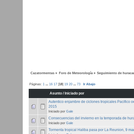
Cazatormentas
»
Foro de Meteorología
»
Seguimiento de huracan
Páginas:
1
...
16
17
[
18
]
19
20
...
73
Ir Abajo
Asunto
/
Iniciado por
Autentico enjambre de ciclones tropicales Pacifico oe
2015
Iniciado por
Gale
Consecuencias del invierno en la temporada de hu
Iniciado por
Gale
Tormenta tropical Haliba pasa por La Reunion, 9 m