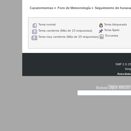
Cazatormentas
»
Foro de Meteorología
»
Seguimiento de huracan
Tema normal
Tema bloqueado
Tema fijado
Tema candente (Más de 15 respuestas)
Encuesta
Tema muy candente (Más de 25 respuestas)
SMF 2.0.1
Simp
Anecdota
Página generada
Buscas algun articulo