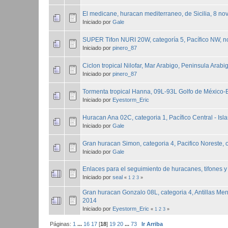
El medicane, huracan mediterraneo, de Sicilia, 8 n
Iniciado por
Gale
SUPER Tifon NURI 20W, categoría 5, Pacífico NW, 
Iniciado por
pinero_87
Ciclon tropical Nilofar, Mar Arabigo, Peninsula Arabi
Iniciado por
pinero_87
Tormenta tropical Hanna, 09L-93L Golfo de México
Iniciado por
Eyestorm_Eric
Huracan Ana 02C, categoria 1, Pacífico Central - Isl
Iniciado por
Gale
Gran huracan Simon, categoria 4, Pacifico Noreste, 
Iniciado por
Gale
Enlaces para el seguimiento de huracanes, tifones y 
Iniciado por
seal
«
1
2
3
»
Gran huracan Gonzalo 08L, categoria 4, Antillas Me
2014
Iniciado por
Eyestorm_Eric
«
1
2
3
»
Páginas:
1
...
16
17
[
18
]
19
20
...
73
Ir Arriba