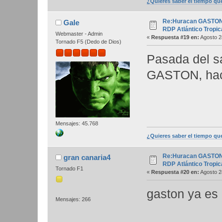
¿Quieres saber el tiempo qu
Re:Huracan GASTON 0
Gale
RDP Atlántico Tropic
Webmaster - Admin
«
Respuesta #19 en:
Agosto 2
Tornado F5 (Dedo de Dios)
Pasada del s
GASTON, hace
Mensajes: 45.768
¿Quieres saber el tiempo qu
Re:Huracan GASTON 0
gran canaria4
RDP Atlántico Tropic
Tornado F1
«
Respuesta #20 en:
Agosto 2
gaston ya es
Mensajes: 266