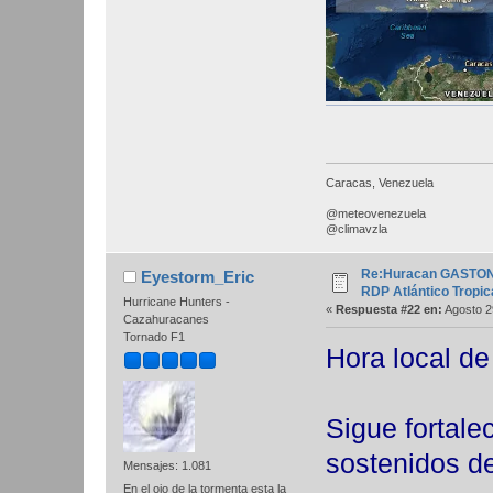
Caracas, Venezuela
@meteovenezuela
@climavzla
Re:Huracan GASTON 0
Eyestorm_Eric
RDP Atlántico Tropic
Hurricane Hunters -
«
Respuesta #22 en:
Agosto 2
Cazahuracanes
Tornado F1
Hora local d
Sigue fortale
sostenidos d
Mensajes: 1.081
En el ojo de la tormenta esta la