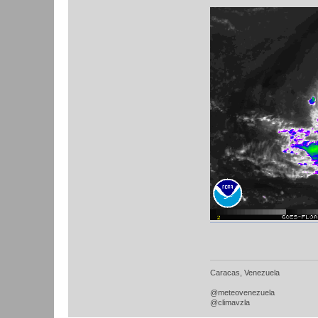
Caracas, Venezuela
@meteovenezuela
@climavzla