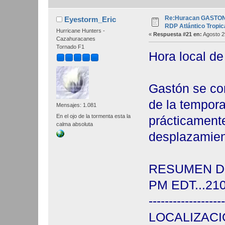
Re:Huracan GASTON 0
Eyestorm_Eric
RDP Atlántico Tropic
Hurricane Hunters -
«
Respuesta #21 en:
Agosto 2
Cazahuracanes
Tornado F1
Hora local d
Gastón se co
de la tempora
Mensajes: 1.081
En el ojo de la tormenta esta la
prácticamente
calma absoluta
desplazamien
RESUMEN DE
PM EDT...21
-------------------
LOCALIZAC