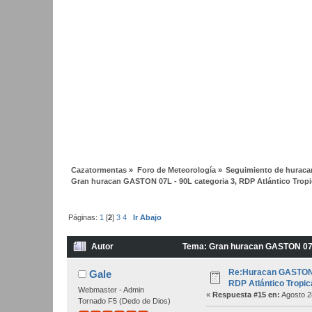
Cazatormentas
»
Foro de Meteorología
»
Seguimiento de huracan
Gran huracan GASTON 07L - 90L categoria 3, RDP Atlántico Tropi
Páginas:
1
[
2
]
3
4
Ir Abajo
Autor
Tema: Gran huracan GASTON 07L -
veces)
Re:Huracan GASTON 0
Gale
RDP Atlántico Tropic
Webmaster - Admin
«
Respuesta #15 en:
Agosto 2
Tornado F5 (Dedo de Dios)