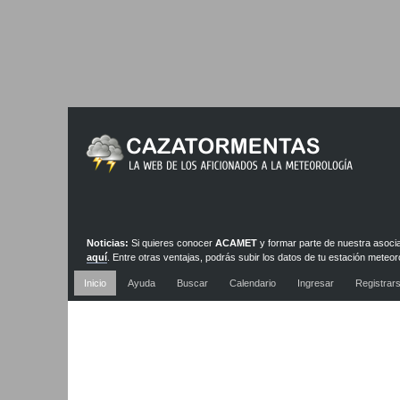
Noticias:
Si quieres conocer
ACAMET
y formar parte de nuestra asoci
aquí
. Entre otras ventajas, podrás subir los datos de tu estación meteor
nuestra red de estaciones y webcams
Inicio
Ayuda
Buscar
Calendario
Ingresar
Registrar