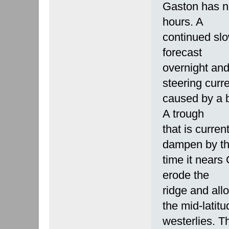
Gaston has no
hours. A
continued slo
forecast
overnight an
steering curr
caused by a b
A trough
that is curre
dampen by t
time it nears
erode the
ridge and al
the mid-latitu
westerlies. T