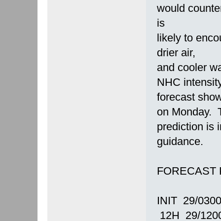
would counter
is
likely to enc
drier air,
and cooler wa
NHC intensit
forecast sho
on Monday. 
prediction is
guidance.
FORECAST 
INIT 29/030
12H 29/120