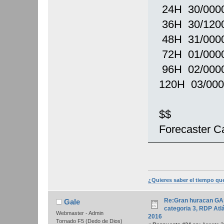
24H 30/000
36H 30/120
48H 31/000
72H 01/000
96H 02/000
120H 03/00
$$
Forecaster C
¿Quieres saber el tiempo qu
Re:Gran huracan GA
Gale
categoria 3, RDP Atlá
Webmaster - Admin
2016
Tornado F5 (Dedo de Dios)