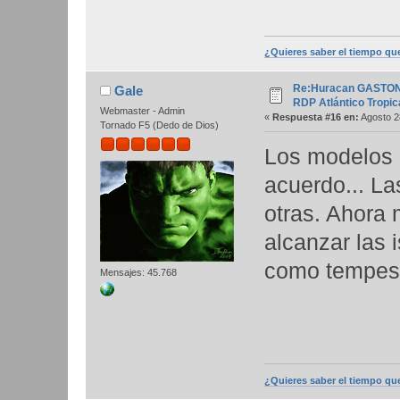
¿Quieres saber el tiempo qu
Re:Huracan GASTON 0
Gale
RDP Atlántico Tropic
Webmaster - Admin
«
Respuesta #16 en:
Agosto 2
Tornado F5 (Dedo de Dios)
Los modelos 
acuerdo... L
otras. Ahora
alcanzar las 
como tempest
Mensajes: 45.768
¿Quieres saber el tiempo qu