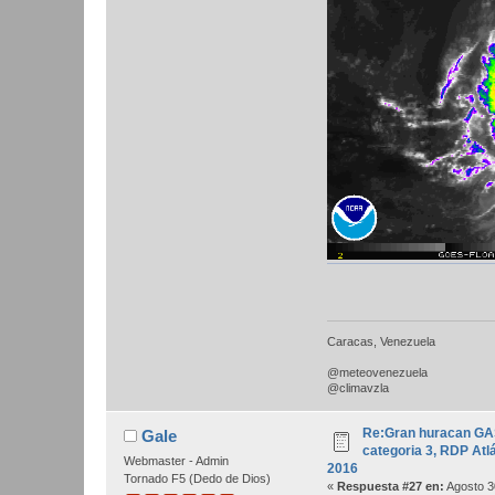
Caracas, Venezuela
@meteovenezuela
@climavzla
Re:Gran huracan GA
Gale
categoria 3, RDP Atlá
Webmaster - Admin
2016
Tornado F5 (Dedo de Dios)
«
Respuesta #27 en:
Agosto 3