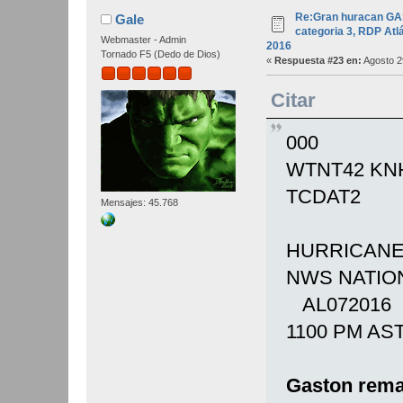
Re:Gran huracan GA
Gale
categoria 3, RDP Atlá
Webmaster - Admin
2016
Tornado F5 (Dedo de Dios)
«
Respuesta #23 en:
Agosto 2
Citar
000
WTNT42 KN
TCDAT2
Mensajes: 45.768
HURRICANE
NWS NATIO
AL072016
1100 PM AS
Gaston remai