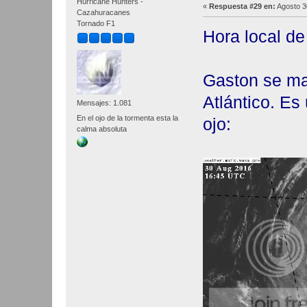
Hurricane Hunters -
«
Respuesta #29 en:
Agosto 3
Cazahuracanes
Tornado F1
Hora local d
Gaston se ma
Atlántico. E
Mensajes: 1.081
En el ojo de la tormenta esta la
ojo:
calma absoluta