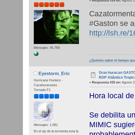
«
Respuesta #24 en:
Agosto 2
Cazatormenta
#Gaston se a
http://lsh.re
Mensajes: 45.768
¿Quieres saber el tiempo qu
Gran huracan GASTON
Eyestorm_Eric
RDP Atlántico Tropic
Hurricane Hunters -
«
Respuesta #25 en:
Agosto 2
Cazahuracanes
Tornado F1
Hora local d
Se debilita un
MIMIC sugier
Mensajes: 1.081
En el ojo de la tormenta esta la
probablement