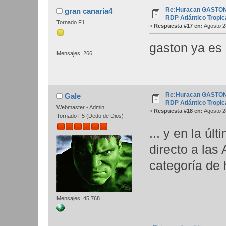
Re:Huracan GASTON 0
gran canaria4
RDP Atlántico Tropic
Tornado F1
«
Respuesta #17 en:
Agosto 2
gaston ya es 
Mensajes: 266
Re:Huracan GASTON 0
Gale
RDP Atlántico Tropic
Webmaster - Admin
«
Respuesta #18 en:
Agosto 2
Tornado F5 (Dedo de Dios)
... y en la ú
directo a la
categoría de 
Mensajes: 45.768