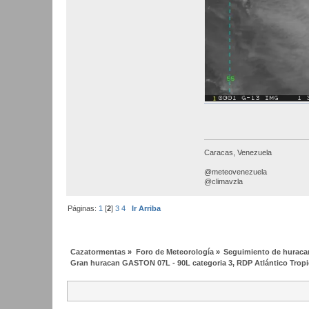
Caracas, Venezuela
@meteovenezuela
@climavzla
Páginas:
1
[
2
]
3
4
Ir Arriba
Cazatormentas
»
Foro de Meteorología
»
Seguimiento de huracan
Gran huracan GASTON 07L - 90L categoria 3, RDP Atlántico Tropi