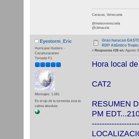
Caracas, Venezuela
@meteovenezuela
@climavzla
Gran huracan GASTON
Eyestorm_Eric
RDP Atlántico Tropic
Hurricane Hunters -
«
Respuesta #26 en:
Agosto 3
Cazahuracanes
Tornado F1
Hora local d
CAT2
Mensajes: 1.081
En el ojo de la tormenta esta la
RESUMEN DE
calma absoluta
PM EDT...21
-------------------
LOCALIZAC