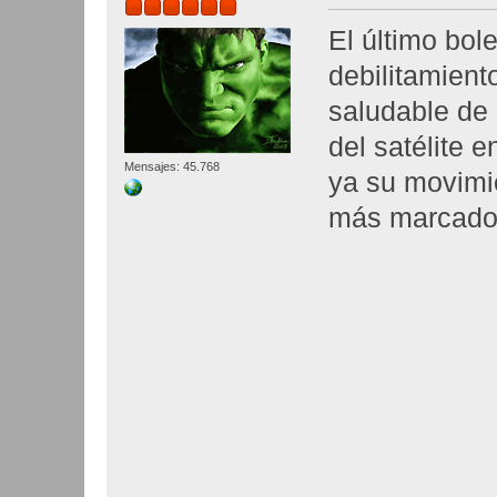
El último bol
debilitamient
saludable de
del satélite 
Mensajes: 45.768
ya su movimie
más marcado d