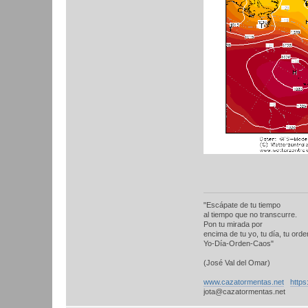
"Escápate de tu tiempo
al tiempo que no transcurre.
Pon tu mirada por
encima de tu yo, tu día, tu orden
Yo-Día-Orden-Caos"
(José Val del Omar)
www.cazatormentas.net
https
jota@cazatormentas.net