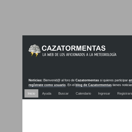
Noticias:
Bienvenid@ al foro de
Cazatormentas
si quieres participar
en
regístrate como usuario
. En el
blog de Cazatormentas
tienes noticia
actualizadas diariamente
Inicio
Ayuda
Buscar
Calendario
Ingresar
Registrar