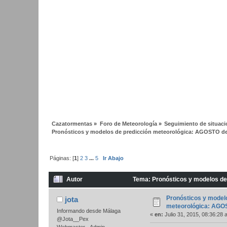
Cazatormentas
»
Foro de Meteorología
»
Seguimiento de situac
Pronósticos y modelos de predicción meteorológica: AGOSTO d
Páginas: [
1
]
2
3
...
5
Ir Abajo
Autor
Tema: Pronósticos y modelos de
Pronósticos y model
jota
meteorológica: AGO
Informando desde Málaga
«
en:
Julio 31, 2015, 08:36:28 
@Jota__Pex