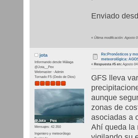
Enviado desd
«
Última modificación: Agosto 
Re:Pronósticos y mo
jota
meteorológica: AGO
Informando desde Málaga
«
Respuesta #5 en:
Agosto 04,
@Jota__Pex
Webmaster - Admin
GFS lleva va
Tornado F5 (Dedo de Dios)
precipitacion
aunque segur
zonas de cost
asociadas a 
Ahí queda la 
Mensajes: 42.350
Ingeniero y meteorólogo
vigilando su 