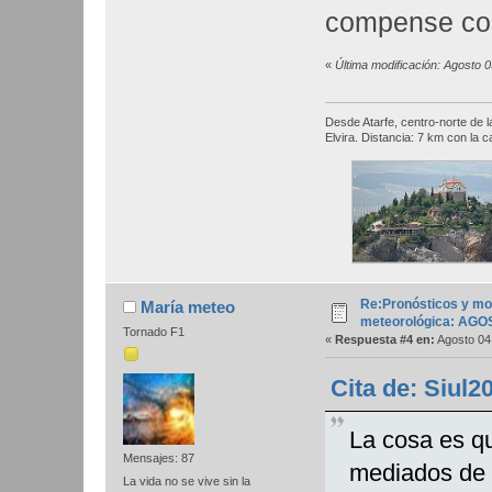
compense con 
«
Última modificación: Agosto 
Desde Atarfe, centro-norte de 
Elvira. Distancia: 7 km con la c
Re:Pronósticos y mo
María meteo
meteorológica: AGO
Tornado F1
«
Respuesta #4 en:
Agosto 04,
Cita de: Siul2
La cosa es qu
Mensajes: 87
mediados de 
La vida no se vive sin la