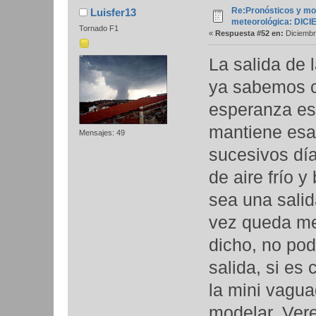
Re:Pronósticos y mo
Luisfer13
meteorológica: DIC
Tornado F1
«
Respuesta #52 en:
Diciembr
La salida de 
ya sabemos c
esperanza es 
mantiene esa 
Mensajes: 49
sucesivos día
de aire frío 
sea una salid
vez queda me
dicho, no po
salida, si es 
la mini vagua
modelar. Ver