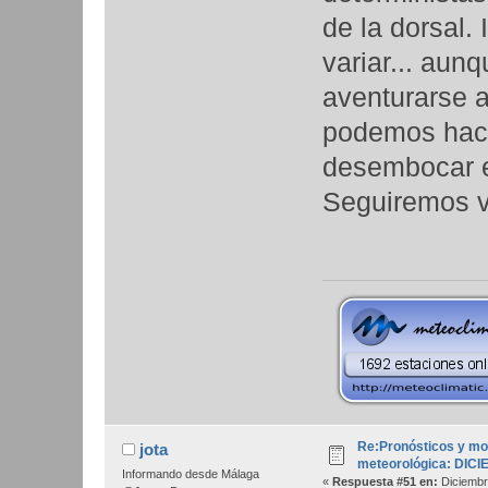
de la dorsal.
variar... aun
aventurarse 
podemos hace
desembocar en
Seguiremos v
Re:Pronósticos y mo
jota
meteorológica: DIC
Informando desde Málaga
«
Respuesta #51 en:
Diciembr