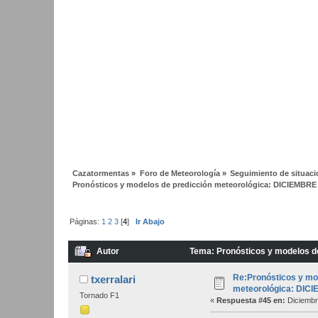
Cazatormentas
»
Foro de Meteorología
»
Seguimiento de situac
Pronósticos y modelos de predicción meteorológica: DICIEMBRE
Páginas:
1
2
3
[
4
]
Ir Abajo
Autor
Tema: Pronósticos y modelos d
Re:Pronósticos y mo
txerralari
meteorológica: DIC
Tornado F1
«
Respuesta #45 en:
Diciembr