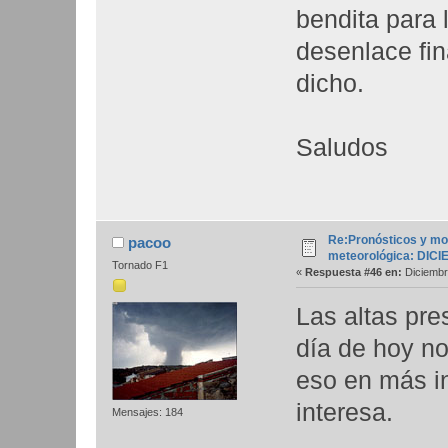
bendita para 
desenlace fin
dicho.
Saludos
Re:Pronósticos y mo
pacoo
meteorológica: DIC
Tornado F1
«
Respuesta #46 en:
Diciembr
Las altas pr
día de hoy n
eso en más in
interesa.
Mensajes: 184