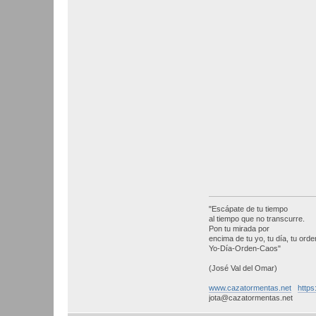
"Escápate de tu tiempo
al tiempo que no transcurre.
Pon tu mirada por
encima de tu yo, tu día, tu orden
Yo-Día-Orden-Caos"
(José Val del Omar)
www.cazatormentas.net
https
jota@cazatormentas.net