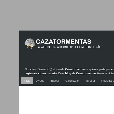
Noticias:
Bienvenid@ al foro de
Cazatormentas
si quieres participar
en
regístrate como usuario
. En el
blog de Cazatormentas
tienes noticia
actualizadas diariamente
Inicio
Ayuda
Buscar
Calendario
Ingresar
Registrar