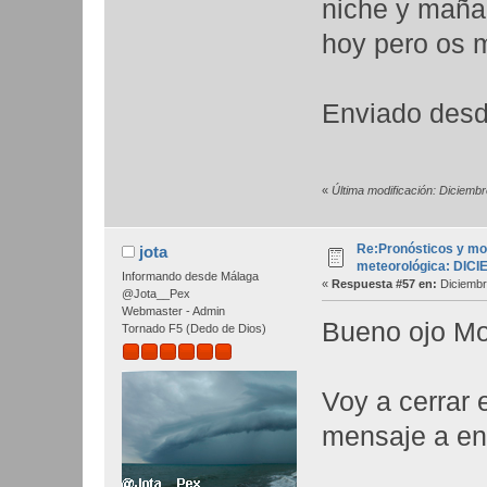
niche y maña
hoy pero os 
Enviado desd
«
Última modificación: Diciembr
Re:Pronósticos y mo
jota
meteorológica: DIC
Informando desde Málaga
«
Respuesta #57 en:
Diciembr
@Jota__Pex
Webmaster - Admin
Bueno ojo M
Tornado F5 (Dedo de Dios)
Voy a cerrar 
mensaje a e