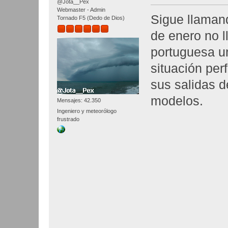
@Jota__Pex
Webmaster - Admin
Sigue llamand
Tornado F5 (Dedo de Dios)
de enero no l
portuguesa u
situación per
sus salidas d
modelos.
Mensajes: 42.350
Ingeniero y meteorólogo
frustrado