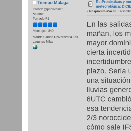
Re:Pronósticos y mo
Tiempo Malaga
meteorológica: DIC
Twitter: @pablofcmet
«
Respuesta #54 en:
Diciembr
Acamet
Tornado F1
En las salidas
Mensajes: 840
mañan, los m
Madrid Ciudad Universitaria Las
mayor dominio
Lagunas Mijas
cierta incert
incertidumbr
plazo. Sería 
una situación
lluvias gene
6UTC cambió
esa tendencia
2/3 noroccide
cómo sale IF