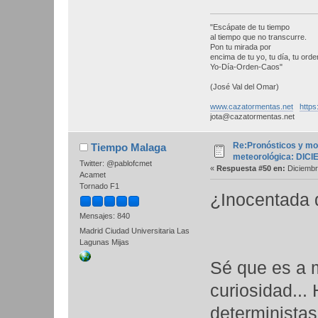
"Escápate de tu tiempo
al tiempo que no transcurre.
Pon tu mirada por
encima de tu yo, tu día, tu orden
Yo-Día-Orden-Caos"
(José Val del Omar)
www.cazatormentas.net
https
jota@cazatormentas.net
Re:Pronósticos y mo
Tiempo Malaga
meteorológica: DIC
Twitter: @pablofcmet
«
Respuesta #50 en:
Diciembr
Acamet
Tornado F1
¿Inocentada 
Mensajes: 840
Madrid Ciudad Universitaria Las
Lagunas Mijas
Sé que es a m
curiosidad...
deterministas