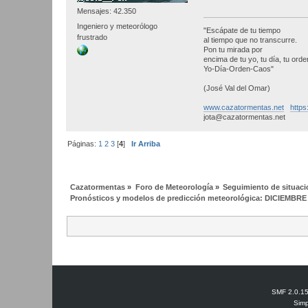
Mensajes: 42.350
Ingeniero y meteorólogo
"Escápate de tu tiempo
frustrado
al tiempo que no transcurre.
Pon tu mirada por
encima de tu yo, tu día, tu orden
Yo-Día-Orden-Caos"
(José Val del Omar)
www.cazatormentas.net
https
jota@cazatormentas.net
Páginas:
1
2
3
[
4
]
Ir Arriba
Cazatormentas
»
Foro de Meteorología
»
Seguimiento de situac
Pronósticos y modelos de predicción meteorológica: DICIEMBRE
SMF 2.0.1
Simp