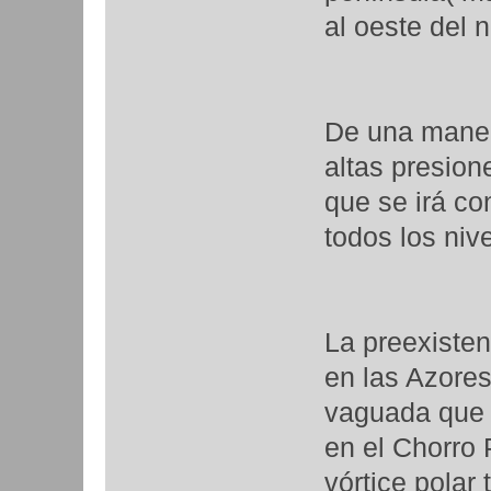
al oeste del 
De una maner
altas presion
que se irá co
todos los niv
La preexisten
en las Azores
vaguada que 
en el Chorro 
vórtice polar