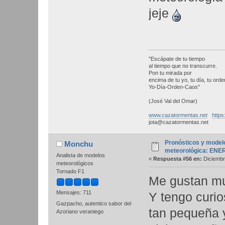
jeje
"Escápate de tu tiempo
al tiempo que no transcurre.
Pon tu mirada por
encima de tu yo, tu día, tu orden
Yo-Día-Orden-Caos"
(José Val del Omar)
www.cazatormentas.net
https
jota@cazatormentas.net
Pronósticos y model
Monchu
meteorológica: ENE
Analista de modelos
«
Respuesta #56 en:
Diciembr
meteorológicos
Tornado F1
Me gustan mu
Mensajes: 711
Y tengo curio
Gazpacho, autentico sabor del
tan pequeña y
Azoriano veraniego