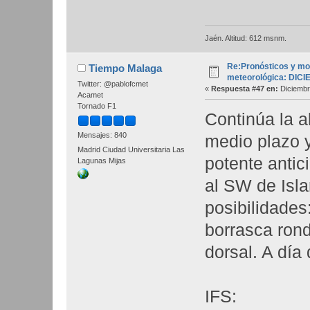
Jaén. Altitud: 612 msnm.
Re:Pronósticos y mo
Tiempo Malaga
meteorológica: DIC
Twitter: @pablofcmet
«
Respuesta #47 en:
Diciembr
Acamet
Tornado F1
Continúa la a
Mensajes: 840
medio plazo 
Madrid Ciudad Universitaria Las
potente antic
Lagunas Mijas
al SW de Isla
posibilidades
borrasca ron
dorsal. A día
IFS: