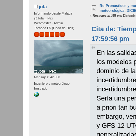
Re:Pronósticos y mo
jota
meteorológica: DIC
Informando desde Málaga
«
Respuesta #55 en:
Diciembr
@Jota__Pex
Webmaster - Admin
Cita de: Tiem
Tornado F5 (Dedo de Dios)
17:59:56 pm
En las salida
los modelos 
dominio de la
Mensajes: 42.350
incertidumbre
Ingeniero y meteorólogo
incertidumbr
frustrado
Sería una pen
a priori tan 
embargo, ve
y GFS 12 UTC
generalizadas