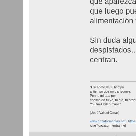
que aparezca
que luego pu
alimentación 
Sin duda alg
despistados..
centran.
"Escápate de tu tiempo
al tiempo que no transcurre.
Pon tu mirada por
encima de tu yo, tu día, tu orden
Yo-Día-Orden-Caos"
(José Val del Omar)
www.cazatormentas.net
https
jota@cazatormentas.net