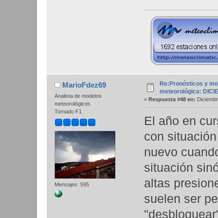
Re:Pronósticos y mo
MarioFdez69
meteorológica: DIC
Analista de modelos
«
Respuesta #48 en:
Diciembr
meteorológicos
Tornado F1
El año en cur
con situación
nuevo cuando
situación sin
altas presion
Mensajes: 595
suelen ser per
"desbloquear"