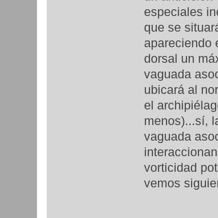
especiales in
que se situar
apareciendo 
dorsal un máx
vaguada asoc
ubicará al no
el archipiél
menos)...sí, 
vaguada asoci
interaccionan
vorticidad po
vemos siguie