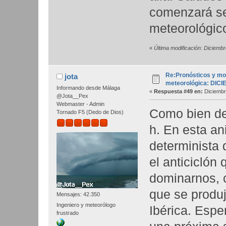
comenzará sea
meteorológi
«
Última modificación: Diciemb
Re:Pronósticos y mo
jota
meteorológica: DIC
Informando desde Málaga
«
Respuesta #49 en:
Diciembr
@Jota__Pex
Webmaster - Admin
Como bien de
Tornado F5 (Dedo de Dios)
h. En esta an
determinista 
el anticiclón 
dominarnos, 
que se produj
Mensajes: 42.350
Ingeniero y meteorólogo
Ibérica. Esp
frustrado