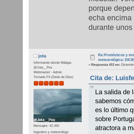
porque depen
echa encima e
durante unos
Re:Pronósticos y mo
jota
meteorológica: DIC
Informando desde Málaga
«
Respuesta #53 en:
Diciembr
@Jota__Pex
Webmaster - Admin
Cita de: Luisf
Tornado F5 (Dedo de Dios)
La salida de 
sabemos cómo
es lo último 
sobre Portuga
Mensajes: 42.350
atractora a m
Ingeniero y meteorólogo