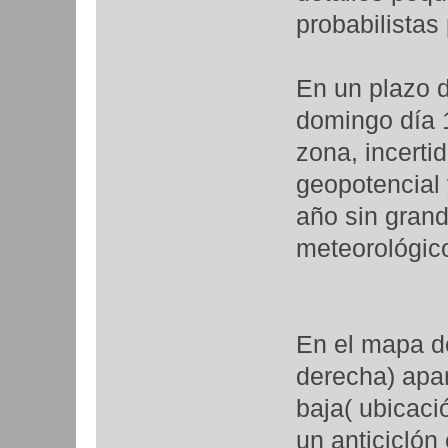
probabilistas
En un plazo d
domingo día 1
zona, incerti
geopotencial 
año sin grand
meteorológic
En el mapa de
derecha) apar
baja( ubicaci
un anticiclón