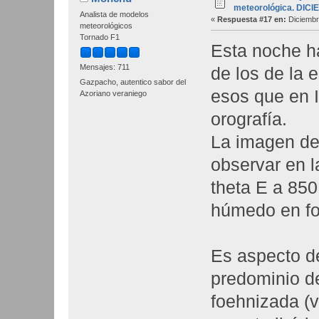
meteorológica. DIC
Analista de modelos
«
Respuesta #17 en:
Diciembr
meteorológicos
Tornado F1
Esta noche ha
Mensajes: 711
de los de la 
Gazpacho, autentico sabor del
esos que en I
Azoriano veraniego
orografía.
La imagen de 
observar en l
theta E a 850 
húmedo en fo
Es aspecto de
predominio de
foehnizada (v