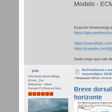
Modelo - E
Estación Meteorológic
https://app.weathercl
https://www.tiktok.co
https://youtube.com/@
Nada mejor que salir de
Re:Pronósticos y mo
jota
meteorológica. DIC
Informando desde Málaga
«
Respuesta #19 en:
Diciembr
@Jota__Pex
Webmaster - Admin
Breve dorsal
Tornado F5 (Dedo de Dios)
horizonte