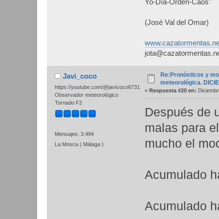
Yo-Día-Orden-Caos"
(José Val del Omar)
www.cazatormentas.ne
jota@cazatormentas.n
Re:Pronósticos y mo
Javi_coco
meteorológica. DIC
https://youtube.com/@javicoco6731
«
Respuesta #20 en:
Diciembr
Observador meteorológico
Tornado F2
Después de u
malas para el
Mensajes: 3.494
mucho el mo
La Mosca ( Málaga )
Acumulado has
Acumulado ha