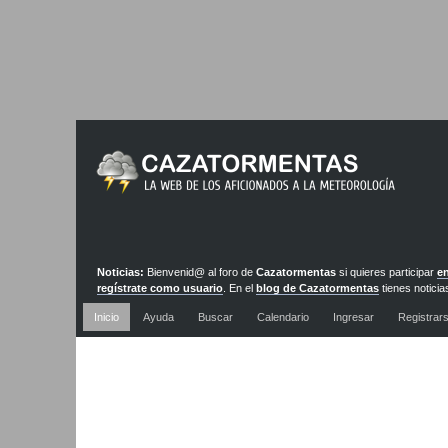
Noticias:
Bienvenid@ al foro de
Cazatormentas
si quieres participar
en
regístrate como usuario
. En el
blog de Cazatormentas
tienes noticia
actualizadas diariamente
Inicio
Ayuda
Buscar
Calendario
Ingresar
Registrar