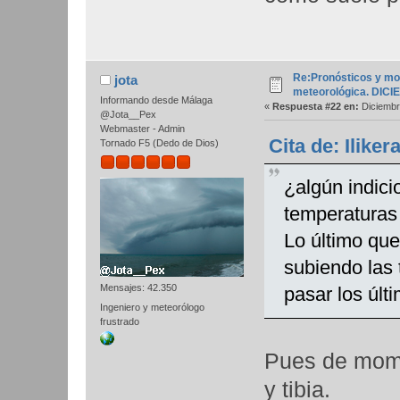
Re:Pronósticos y mo
jota
meteorológica. DIC
Informando desde Málaga
«
Respuesta #22 en:
Diciembr
@Jota__Pex
Webmaster - Admin
Cita de: Ilike
Tornado F5 (Dedo de Dios)
¿algún indic
temperaturas 
Lo último qu
subiendo las
Mensajes: 42.350
pasar los últ
Ingeniero y meteorólogo
frustrado
Pues de mome
y tibia.