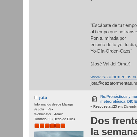
"Escápate de tu tiempo
al tiempo que no transc
Pon tu mirada por
encima de tu yo, tu día,
Yo-Día-Orden-Caos"
(José Val del Omar)
www.cazatormentas.ne
jota@cazatormentas.n
Re:Pronósticos y mo
jota
meteorológica. DIC
Informando desde Málaga
«
Respuesta #23 en:
Diciembr
@Jota__Pex
Webmaster - Admin
Dos frente
Tornado F5 (Dedo de Dios)
la seman