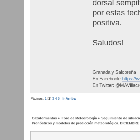
dorsal sempi
por estas fe
positiva.
Saludos!
Granada y Salobreña
En Facebook:
https:/
En Twitter: @MAVillac
Páginas:
1
[
2
]
3
4
5
Ir Arriba
Cazatormentas
»
Foro de Meteorología
»
Seguimiento de situac
Pronósticos y modelos de predicción meteorológica. DICIEMBRE