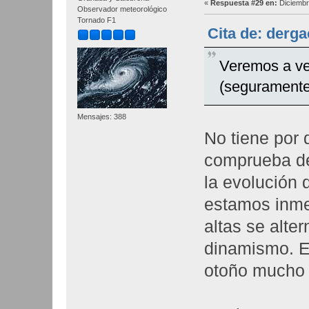
«
Respuesta #29 en:
Diciembr
Observador meteorológico
Tornado F1
Cita de: derg
Veremos a ver
(seguramente
Mensajes: 388
No tiene por 
comprueba de
la evolución d
estamos inme
altas se alte
dinamismo. Es
otoño mucho m