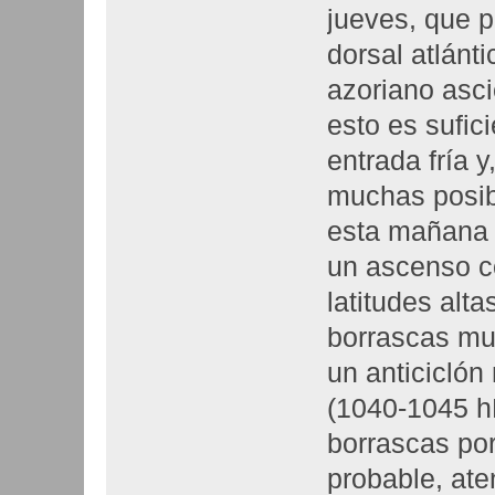
jueves, que p
dorsal atlánt
azoriano asci
esto es sufic
entrada fría 
muchas posibi
esta mañana 
un ascenso co
latitudes alt
borrascas muy
un anticiclón
(1040-1045 hP
borrascas po
probable, ate