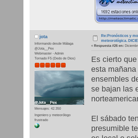
Re:Pronósticos y mo
jota
meteorológica. DIC
Informando desde Málaga
«
Respuesta #26 en:
Diciembr
@Jota__Pex
Webmaster - Admin
Es cierto que
Tornado F5 (Dedo de Dios)
esta mañana 
ensembles de
se bajan las 
norteamerican
Mensajes: 42.350
Ingeniero y meteorólogo
El sábado ten
frustrado
presumible te