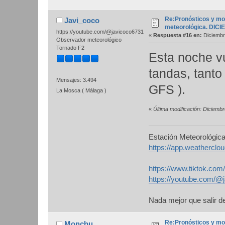
Re:Pronósticos y mo
Javi_coco
meteorológica. DIC
https://youtube.com/@javicoco6731
«
Respuesta #16 en:
Diciembr
Observador meteorológico
Tornado F2
Esta noche vu
tandas, tanto
Mensajes: 3.494
GFS ).
La Mosca ( Málaga )
«
Última modificación: Diciemb
Estación Meteorológic
https://app.weathercl
https://www.tiktok.co
https://youtube.com/@
Nada mejor que salir de
Re:Pronósticos y mo
Monchu