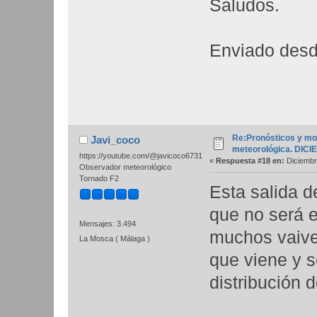
Saludos.
Enviado desd
Re:Pronósticos y mo
Javi_coco
meteorológica. DIC
https://youtube.com/@javicoco6731
«
Respuesta #18 en:
Diciembr
Observador meteorológico
Tornado F2
Esta salida d
que no será 
Mensajes: 3.494
muchos vaive
La Mosca ( Málaga )
que viene y s
distribución d