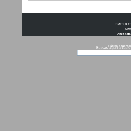
SMF 2.0.1
Simp
Anecdota
Página generada
Buscas algun articulo