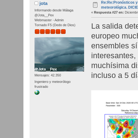
Re:Re:Pronósticos y
jota
meteorológica. DIC
Informando desde Málaga
«
Respuesta #27 en:
Diciembr
@Jota__Pex
Webmaster - Admin
La salida det
Tornado F5 (Dedo de Dios)
europeo much
ensembles sí
interesantes
muchísima di
incluso a 5 dí
Mensajes: 42.350
Ingeniero y meteorólogo
frustrado