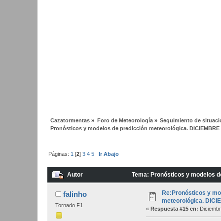
Cazatormentas
»
Foro de Meteorología
»
Seguimiento de situac
Pronósticos y modelos de predicción meteorológica. DICIEMBRE
Páginas:
1
[
2
]
3
4
5
Ir Abajo
Autor
Tema: Pronósticos y modelos d
Re:Pronósticos y mo
falinho
meteorológica. DIC
Tornado F1
«
Respuesta #15 en:
Diciembr