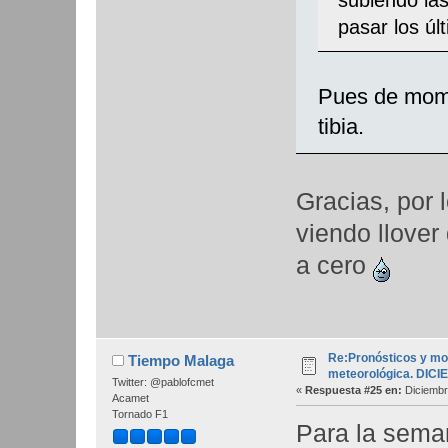
pasar los úl
Pues de mome
tibia.
Gracias, por
viendo llover
a cero
Re:Pronósticos y mo
Tiempo Malaga
meteorológica. DIC
Twitter: @pablofcmet
«
Respuesta #25 en:
Diciembr
Acamet
Tornado F1
Para la sema