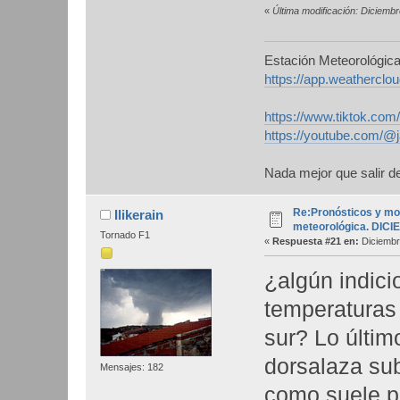
«
Última modificación: Diciemb
Estación Meteorológic
https://app.weathercl
https://www.tiktok.co
https://youtube.com/@
Nada mejor que salir de
Re:Pronósticos y mo
Ilikerain
meteorológica. DIC
Tornado F1
«
Respuesta #21 en:
Diciembr
¿algún indic
temperaturas 
sur? Lo últim
dorsalaza su
Mensajes: 182
como suele pa