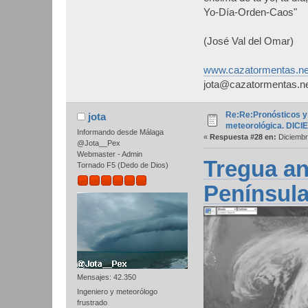
Yo-Día-Orden-Caos"
(José Val del Omar)
www.cazatormentas.ne
jota@cazatormentas.n
Re:Re:Pronósticos y
jota
meteorológica. DIC
Informando desde Málaga
«
Respuesta #28 en:
Diciembr
@Jota__Pex
Webmaster - Admin
Tregua ant
Tornado F5 (Dedo de Dios)
Península
Mensajes: 42.350
Ingeniero y meteorólogo
frustrado